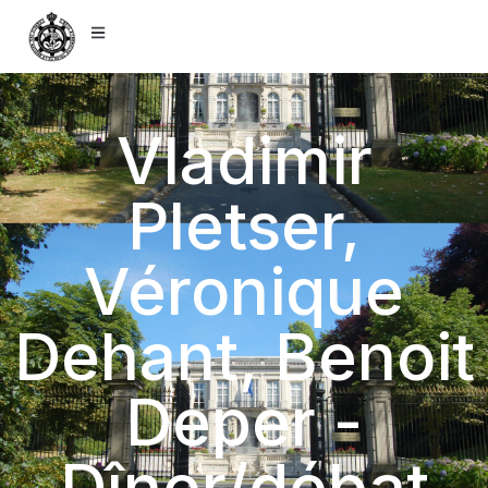
Vladimir
Pletser,
Véronique
Dehant, Benoit
Deper -
Dîner/débat