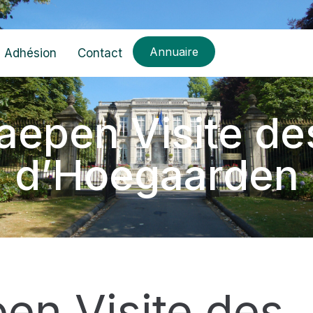
Annuaire
Adhésion
Contact
epen Visite de
d’Hoegaarden
n Visite des 