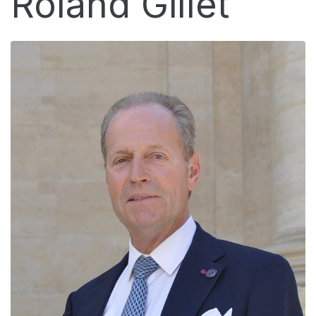
Roland Gillet