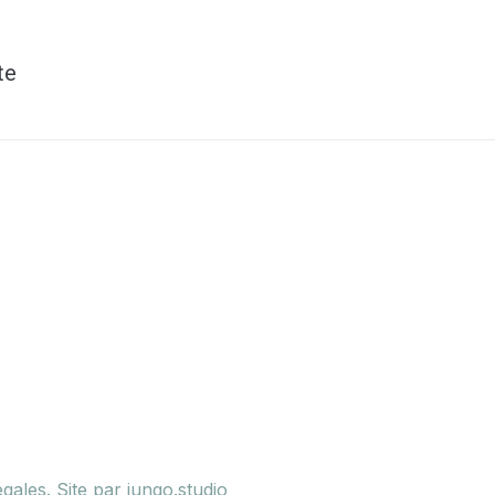
te
égales
. Site par
jungo.studio