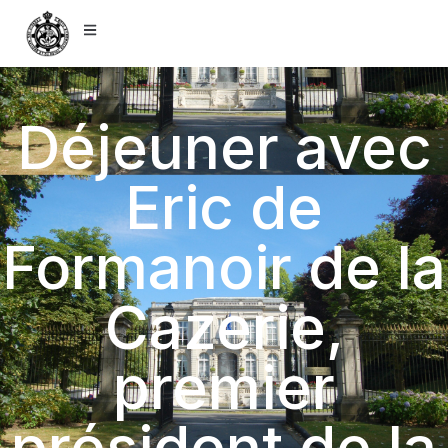
Déjeuner avec
Eric de
Formanoir de la
Cazerie,
premier
président de la